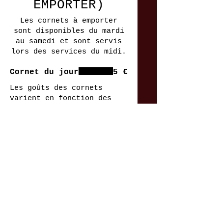
EMPORTER)
Les cornets à emporter
sont disponibles du mardi
au samedi et sont servis
lors des services du midi.
Cornet du jour
5 €
Les goûts des cornets
varient en fonction des
jours de la semaine. Ils
sont tantôt doux, tantôt
piquants.
Suggestion de
la semaine