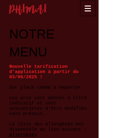
PHIMAI
NOTRE
MENU
Nouvelle tarification
d'application à partir du
03/06/2025 !
Sur place comme à emporter.
Les prix sont donnés à titre
indicatif et sont
susceptibles d'être modifiés
sans préavis.
La liste des allergènes est
disponible au lien suivant :
allergènes