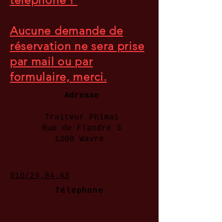
té
l
éphone !
Aucune demande de
réservation ne sera prise
par mail ou par
formulaire, merci.
Adresse
Traiteur Phimai
Rue de Flandre 3
1300 Wavre
010/24.84.43
Téléphone