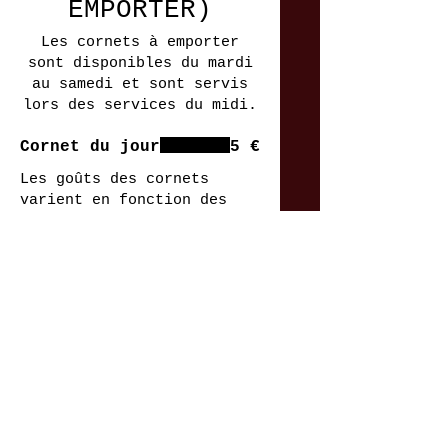
EMPORTER)
Les cornets à emporter
sont disponibles du mardi
au samedi et sont servis
lors des services du midi.
Cornet du jour
5 €
Les goûts des cornets
varient en fonction des
jours de la semaine. Ils
sont tantôt doux, tantôt
piquants.
Suggestion de
la semaine