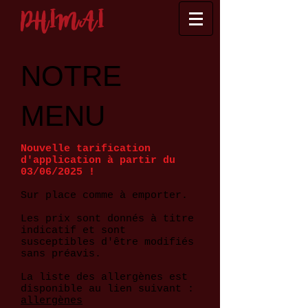
PHIMAI
NOTRE
MENU
Nouvelle tarification
d'application à partir du
03/06/2025 !
Sur place comme à emporter.
Les prix sont donnés à titre
indicatif et sont
susceptibles d'être modifiés
sans préavis.
La liste des allergènes est
disponible au lien suivant :
allergènes